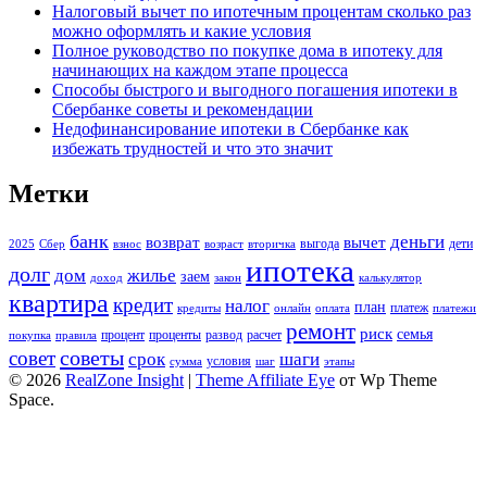
Налоговый вычет по ипотечным процентам сколько раз
можно оформлять и какие условия
Полное руководство по покупке дома в ипотеку для
начинающих на каждом этапе процесса
Способы быстрого и выгодного погашения ипотеки в
Сбербанке советы и рекомендации
Недофинансирование ипотеки в Сбербанке как
избежать трудностей и что это значит
Метки
банк
деньги
возврат
вычет
выгода
дети
2025
Сбер
взнос
возраст
вторичка
ипотека
долг
дом
жилье
заем
доход
закон
калькулятор
квартира
кредит
налог
план
платеж
кредиты
онлайн
оплата
платежи
ремонт
риск
семья
процент
проценты
развод
расчет
покупка
правила
советы
совет
срок
шаги
условия
сумма
шаг
этапы
© 2026
RealZone Insight
|
Theme Affiliate Eye
от Wp Theme
Space.