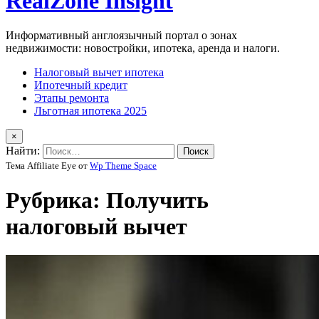
RealZone Insight
Информативный англоязычный портал о зонах
недвижимости: новостройки, ипотека, аренда и налоги.
Налоговый вычет ипотека
Ипотечный кредит
Этапы ремонта
Льготная ипотека 2025
×
Найти:
Тема Affiliate Eye от
Wp Theme Space
Рубрика:
Получить
налоговый вычет