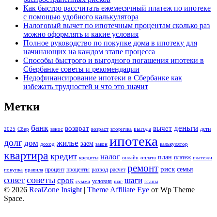
Как быстро рассчитать ежемесячный платеж по ипотеке
с помощью удобного калькулятора
Налоговый вычет по ипотечным процентам сколько раз
можно оформлять и какие условия
Полное руководство по покупке дома в ипотеку для
начинающих на каждом этапе процесса
Способы быстрого и выгодного погашения ипотеки в
Сбербанке советы и рекомендации
Недофинансирование ипотеки в Сбербанке как
избежать трудностей и что это значит
Метки
банк
деньги
возврат
вычет
выгода
дети
2025
Сбер
взнос
возраст
вторичка
ипотека
долг
дом
жилье
заем
доход
закон
калькулятор
квартира
кредит
налог
план
платеж
кредиты
онлайн
оплата
платежи
ремонт
риск
семья
процент
проценты
развод
расчет
покупка
правила
советы
совет
срок
шаги
условия
сумма
шаг
этапы
© 2026
RealZone Insight
|
Theme Affiliate Eye
от Wp Theme
Space.