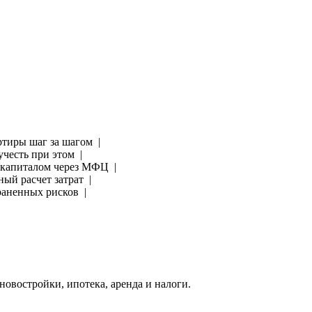
артиры шаг за шагом |
учесть при этом |
м капиталом через МФЦ |
ный расчет затрат |
траненных рисков |
овостройки, ипотека, аренда и налоги.