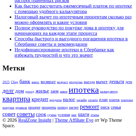
распространенных рисков
Как быстро рассчитать ежемесячный платеж по ипотеке
с помощью удобного калькулятора
Налоговый вычет по ипотечным процентам сколько раз
можно оформлять и какие условия
Полное руководство по покупке дома в ипотеку для
начинающих на каждом этапе процесса
Способы быстрого и выгодного погашения ипотеки в
Сбербанке советы и рекомендации
Недофинансирование ипотеки в Сбербанке как
избежать трудностей и что это значит
Метки
банк
деньги
возврат
вычет
выгода
дети
2025
Сбер
взнос
возраст
вторичка
ипотека
долг
дом
жилье
заем
доход
закон
калькулятор
квартира
кредит
налог
план
платеж
кредиты
онлайн
оплата
платежи
ремонт
риск
семья
процент
проценты
развод
расчет
покупка
правила
советы
совет
срок
шаги
условия
сумма
шаг
этапы
© 2026
RealZone Insight
|
Theme Affiliate Eye
от Wp Theme
Space.