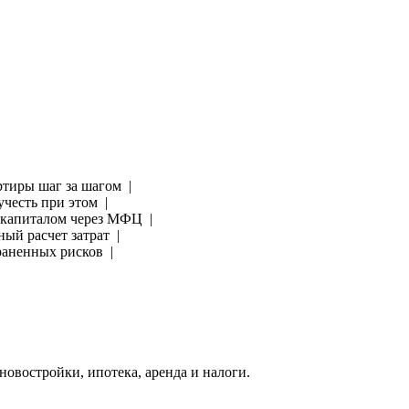
артиры шаг за шагом |
учесть при этом |
м капиталом через МФЦ |
ный расчет затрат |
траненных рисков |
овостройки, ипотека, аренда и налоги.